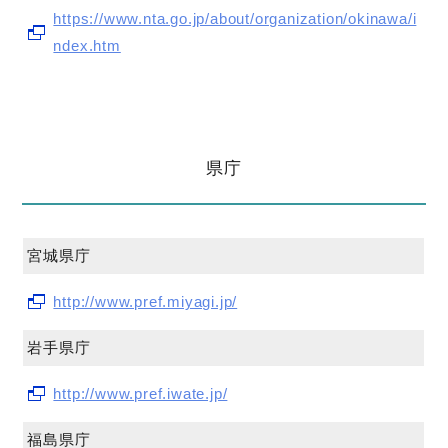
https://www.nta.go.jp/about/organization/okinawa/i
ndex.htm
県庁
宮城県庁
http://www.pref.miyagi.jp/
岩手県庁
http://www.pref.iwate.jp/
福島県庁