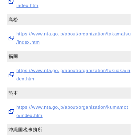
index.htm
高松
https://www.nta.go.jp/about/organization/takamatsu
/index.htm
福岡
https://www.nta.go.jp/about/organization/fukuoka/in
dex.htm
熊本
https://www.nta.go.jp/about/organization/kumamot
o/index.htm
沖縄国税事務所