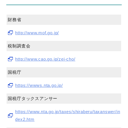
財務省
http://www.mof.go.jp/
税制調査会
http://www.cao.go.jp/zei-cho/
国税庁
https://wwws.nta.go.jp/
国税庁タックスアンサー
https://www.nta.go.jp/taxes/shiraberu/taxanswer/in
dex2.htm