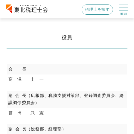
税理士を探す
役員
会 長
髙 澤 圭 一
副 会 長（広報部、税務支援対策部、登録調査委員会、紛
議調停委員会）
笹 田 武 憲
副 会 長（総務部、経理部）