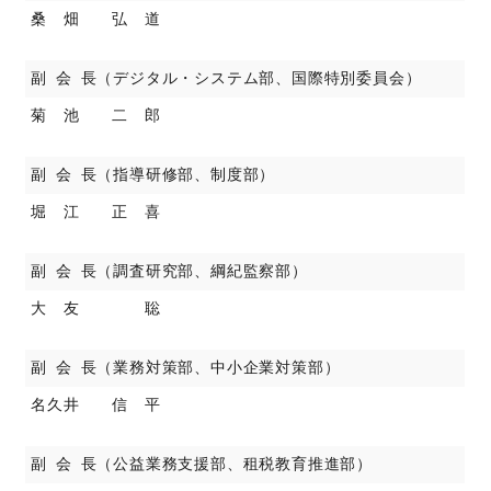
桑 畑 弘 道
副 会 長（デジタル・システム部、国際特別委員会）
菊 池 二 郎
副 会 長（指導研修部、制度部）
堀 江 正 喜
副 会 長（調査研究部、綱紀監察部）
大 友 聡
副 会 長（業務対策部、中小企業対策部）
名久井 信 平
副 会 長（公益業務支援部、租税教育推進部）