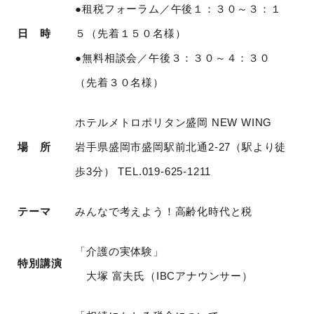
●租税フォーラム／午後１：３０～３：１
日 時
５（先着１５０名様）
●無料相談会／午後３：３０～４：３０
（先着３０名様）
ホテルメトロポリタン盛岡 NEW WING
場 所
岩手県盛岡市盛岡駅前北通2-27（駅より徒
歩3分） TEL.019-625-1211
テーマ
みんなで考えよう！高齢化時代と税
「介護の実体験」
特別講演
大塚 富夫氏（IBCアナウンサー）